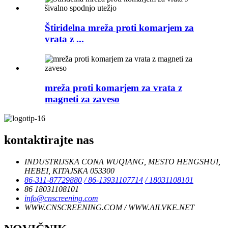
Štiridelna mreža proti komarjem za
vrata z ...
mreža proti komarjem za vrata z
magneti za zaveso
kontaktirajte nas
INDUSTRIJSKA CONA WUQIANG, MESTO HENGSHUI,
HEBEI, KITAJSKA 053300
86-311-87729880
/ 86-13931107714
/ 18031108101
86 18031108101
info@cnscreening.com
WWW.CNSCREENING.COM / WWW.AILVKE.NET