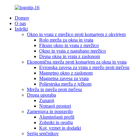
Domov
O nas
Izdelki
Okno in vrata z mrežico proti komarjem z okvirjem
Rolo mreža za okna in vrata
Fiksno okno in vrata z mrežico
Okno in vrata z nagubano mrežico
Drsna okna in vrata z zaslonom
Ekonomična mreža proti komarjem za okna in vrata
Evropska zavesa za vrata z mrežo proti mrčesu
Magnetno okno z zaslonom
Magnetna zavesa za vrata
Poliestrska mreža z ježkom
Mreža in mreža proti mrčesu
Druga uporaba
Zunanji
Notranji prostori
Zamenjava in popravilo
Aluminijasti profil
Zobniki in orodja
Kot, vzmet in dodatki
Serija senčnikov