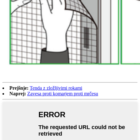
Prejšnje:
Tenda z zložljivimi rokami
Naprej:
Zavesa proti komarjem proti mrčesu