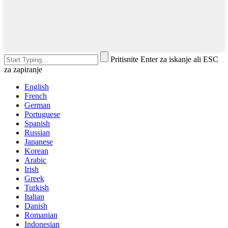
Pritisnite Enter za iskanje ali ESC
za zapiranje
English
French
German
Portuguese
Spanish
Russian
Japanese
Korean
Arabic
Irish
Greek
Turkish
Italian
Danish
Romanian
Indonesian