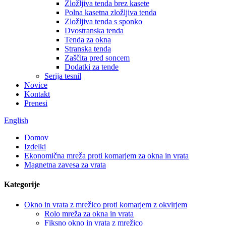
Zložljiva tenda brez kasete
Polna kasetna zložljiva tenda
Zložljiva tenda s sponko
Dvostranska tenda
Tenda za okna
Stranska tenda
Zaščita pred soncem
Dodatki za tende
Serija tesnil
Novice
Kontakt
Prenesi
English
Domov
Izdelki
Ekonomična mreža proti komarjem za okna in vrata
Magnetna zavesa za vrata
Kategorije
Okno in vrata z mrežico proti komarjem z okvirjem
Rolo mreža za okna in vrata
Fiksno okno in vrata z mrežico