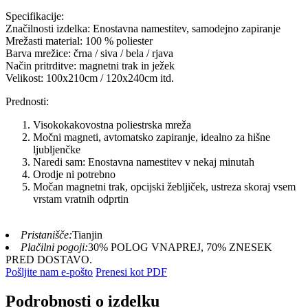
Specifikacije:
Značilnosti izdelka: Enostavna namestitev, samodejno zapiranje
Mrežasti material: 100 % poliester
Barva mrežice: črna / siva / bela / rjava
Način pritrditve: magnetni trak in ježek
Velikost: 100x210cm / 120x240cm itd.
Prednosti:
Visokokakovostna poliestrska mreža
Močni magneti, avtomatsko zapiranje, idealno za hišne
ljubljenčke
Naredi sam: Enostavna namestitev v nekaj minutah
Orodje ni potrebno
Močan magnetni trak, opcijski žebljiček, ustreza skoraj vsem
vrstam vratnih odprtin
Pristanišče:
Tianjin
Plačilni pogoji:
30% POLOG VNAPREJ, 70% ZNESEK
PRED DOSTAVO.
Pošljite nam e-pošto
Prenesi kot PDF
Podrobnosti o izdelku