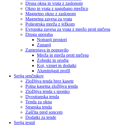
Drsna okna in vrata z zaslonom
Okno in vrata z nagubano mrežico
Magnetno okno z zaslonom
Magnetna zavesa za vrata
Poliestrska mreža z ježkom
Evropska zavesa za vrata z mrežo proti mrčesu
Druga uporaba
Notranji prostori
Zunanji
Zamenjava in popravilo
Mreža in mreža proti mrčesu
Zobniki in orodja
Kot, vzmet in dodatki
Aluminijasti profil
Serija senčnikov
Zložljiva tenda brez kasete
Polna kasetna zložljiva tenda
Zložljiva tenda s sponko
Dvostranska tenda
Tenda za okna
Stranska tenda
Zaščita pred soncem
Dodatki za tende
Serija tesnil