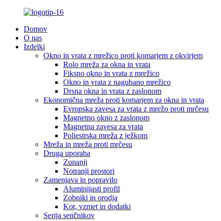
Domov
O nas
Izdelki
Okno in vrata z mrežico proti komarjem z okvirjem
Rolo mreža za okna in vrata
Fiksno okno in vrata z mrežico
Okno in vrata z nagubano mrežico
Drsna okna in vrata z zaslonom
Ekonomična mreža proti komarjem za okna in vrata
Evropska zavesa za vrata z mrežo proti mrčesu
Magnetno okno z zaslonom
Magnetna zavesa za vrata
Poliestrska mreža z ježkom
Mreža in mreža proti mrčesu
Druga uporaba
Zunanji
Notranji prostori
Zamenjava in popravilo
Aluminijasti profil
Zobniki in orodja
Kot, vzmet in dodatki
Serija senčnikov