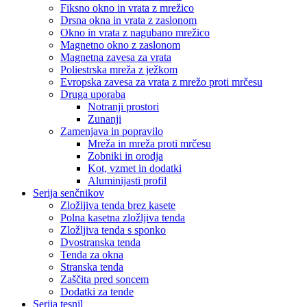
Fiksno okno in vrata z mrežico
Drsna okna in vrata z zaslonom
Okno in vrata z nagubano mrežico
Magnetno okno z zaslonom
Magnetna zavesa za vrata
Poliestrska mreža z ježkom
Evropska zavesa za vrata z mrežo proti mrčesu
Druga uporaba
Notranji prostori
Zunanji
Zamenjava in popravilo
Mreža in mreža proti mrčesu
Zobniki in orodja
Kot, vzmet in dodatki
Aluminijasti profil
Serija senčnikov
Zložljiva tenda brez kasete
Polna kasetna zložljiva tenda
Zložljiva tenda s sponko
Dvostranska tenda
Tenda za okna
Stranska tenda
Zaščita pred soncem
Dodatki za tende
Serija tesnil