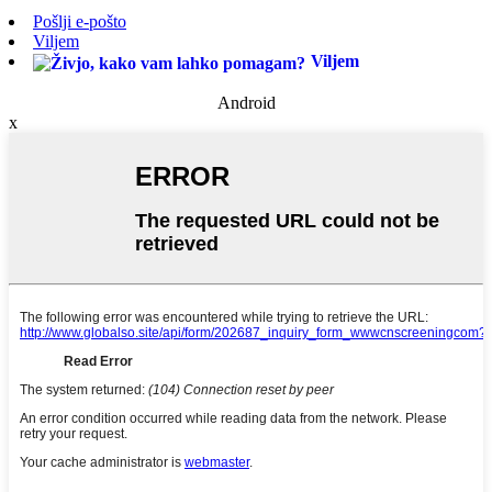
Pošlji e-pošto
Viljem
Viljem
Android
x