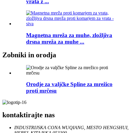
vrata z ...
Magnetna mreža za muhe, zložljiva
drsna mreža za muhe ...
Zobniki in orodja
Orodje za valjčke Spline za mrežico
proti mrčesu
kontaktirajte nas
INDUSTRIJSKA CONA WUQIANG, MESTO HENGSHUI,
HEBEI, KITAJSKA 053300