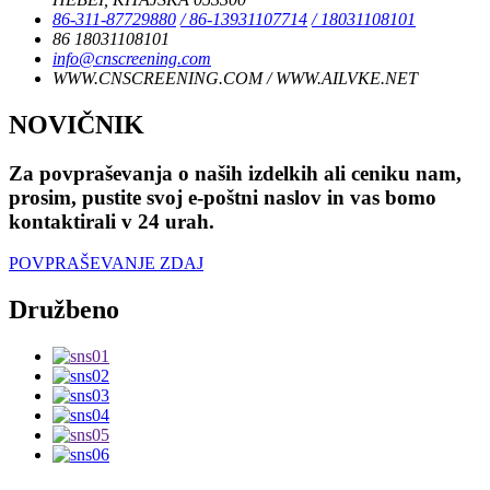
86-311-87729880
/ 86-13931107714
/ 18031108101
86 18031108101
info@cnscreening.com
WWW.CNSCREENING.COM / WWW.AILVKE.NET
NOVIČNIK
Za povpraševanja o naših izdelkih ali ceniku nam,
prosim, pustite svoj e-poštni naslov in vas bomo
kontaktirali v 24 urah.
POVPRAŠEVANJE ZDAJ
Družbeno