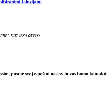
lisiranimi žaluzijami
BEI, KITAJSKA 053300
sim, pustite svoj e-poštni naslov in vas bomo kontaktir