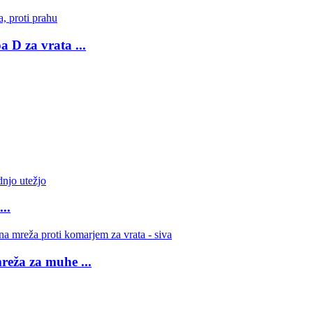
 D za vrata ...
..
reža za muhe ...