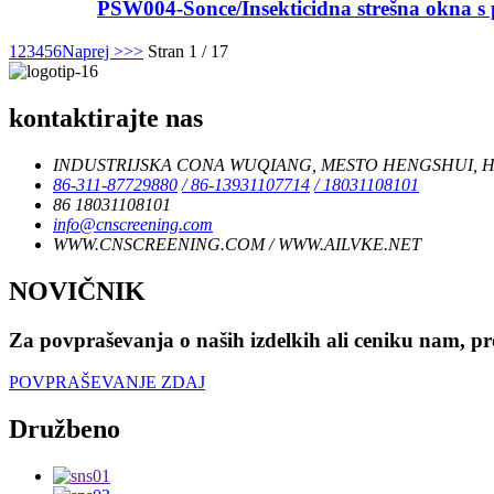
PSW004-Sonce/Insekticidna strešna okna s p
1
2
3
4
5
6
Naprej >
>>
Stran 1 / 17
kontaktirajte nas
INDUSTRIJSKA CONA WUQIANG, MESTO HENGSHUI, HE
86-311-87729880
/ 86-13931107714
/ 18031108101
86 18031108101
info@cnscreening.com
WWW.CNSCREENING.COM / WWW.AILVKE.NET
NOVIČNIK
Za povpraševanja o naših izdelkih ali ceniku nam, pro
POVPRAŠEVANJE ZDAJ
Družbeno