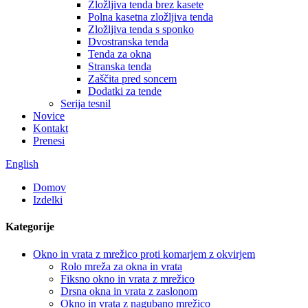
Zložljiva tenda brez kasete
Polna kasetna zložljiva tenda
Zložljiva tenda s sponko
Dvostranska tenda
Tenda za okna
Stranska tenda
Zaščita pred soncem
Dodatki za tende
Serija tesnil
Novice
Kontakt
Prenesi
English
Domov
Izdelki
Kategorije
Okno in vrata z mrežico proti komarjem z okvirjem
Rolo mreža za okna in vrata
Fiksno okno in vrata z mrežico
Drsna okna in vrata z zaslonom
Okno in vrata z nagubano mrežico