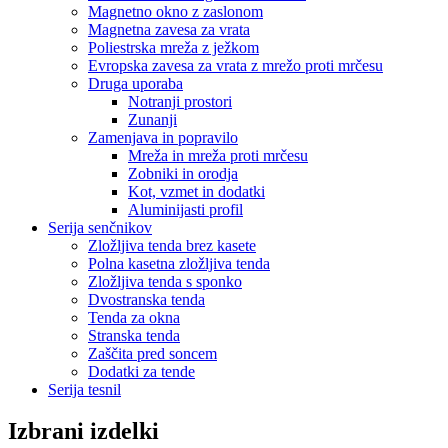
Magnetno okno z zaslonom
Magnetna zavesa za vrata
Poliestrska mreža z ježkom
Evropska zavesa za vrata z mrežo proti mrčesu
Druga uporaba
Notranji prostori
Zunanji
Zamenjava in popravilo
Mreža in mreža proti mrčesu
Zobniki in orodja
Kot, vzmet in dodatki
Aluminijasti profil
Serija senčnikov
Zložljiva tenda brez kasete
Polna kasetna zložljiva tenda
Zložljiva tenda s sponko
Dvostranska tenda
Tenda za okna
Stranska tenda
Zaščita pred soncem
Dodatki za tende
Serija tesnil
Izbrani izdelki