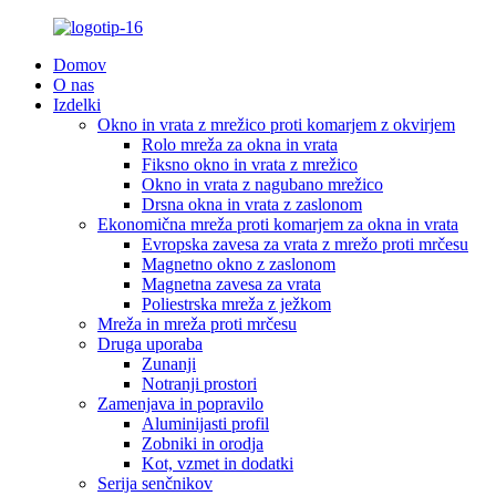
Domov
O nas
Izdelki
Okno in vrata z mrežico proti komarjem z okvirjem
Rolo mreža za okna in vrata
Fiksno okno in vrata z mrežico
Okno in vrata z nagubano mrežico
Drsna okna in vrata z zaslonom
Ekonomična mreža proti komarjem za okna in vrata
Evropska zavesa za vrata z mrežo proti mrčesu
Magnetno okno z zaslonom
Magnetna zavesa za vrata
Poliestrska mreža z ježkom
Mreža in mreža proti mrčesu
Druga uporaba
Zunanji
Notranji prostori
Zamenjava in popravilo
Aluminijasti profil
Zobniki in orodja
Kot, vzmet in dodatki
Serija senčnikov