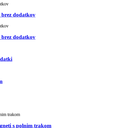
, brez dodatkov
, brez dodatkov
odatki
m
neti s polnim trakom