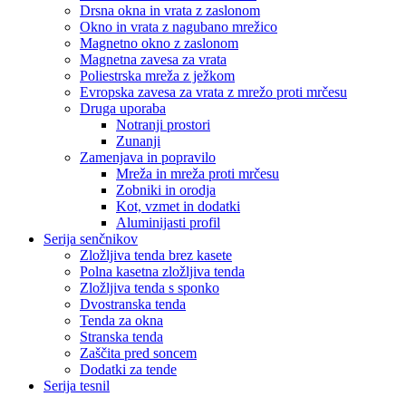
Drsna okna in vrata z zaslonom
Okno in vrata z nagubano mrežico
Magnetno okno z zaslonom
Magnetna zavesa za vrata
Poliestrska mreža z ježkom
Evropska zavesa za vrata z mrežo proti mrčesu
Druga uporaba
Notranji prostori
Zunanji
Zamenjava in popravilo
Mreža in mreža proti mrčesu
Zobniki in orodja
Kot, vzmet in dodatki
Aluminijasti profil
Serija senčnikov
Zložljiva tenda brez kasete
Polna kasetna zložljiva tenda
Zložljiva tenda s sponko
Dvostranska tenda
Tenda za okna
Stranska tenda
Zaščita pred soncem
Dodatki za tende
Serija tesnil