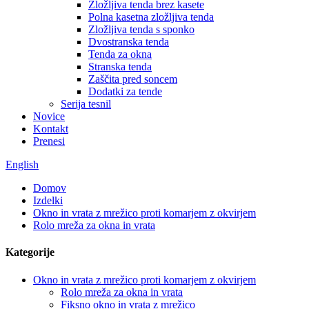
Zložljiva tenda brez kasete
Polna kasetna zložljiva tenda
Zložljiva tenda s sponko
Dvostranska tenda
Tenda za okna
Stranska tenda
Zaščita pred soncem
Dodatki za tende
Serija tesnil
Novice
Kontakt
Prenesi
English
Domov
Izdelki
Okno in vrata z mrežico proti komarjem z okvirjem
Rolo mreža za okna in vrata
Kategorije
Okno in vrata z mrežico proti komarjem z okvirjem
Rolo mreža za okna in vrata
Fiksno okno in vrata z mrežico