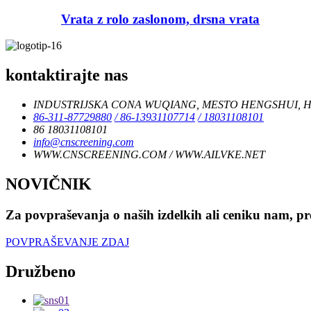
Vrata z rolo zaslonom, drsna vrata
kontaktirajte nas
INDUSTRIJSKA CONA WUQIANG, MESTO HENGSHUI, HE
86-311-87729880
/ 86-13931107714
/ 18031108101
86 18031108101
info@cnscreening.com
WWW.CNSCREENING.COM / WWW.AILVKE.NET
NOVIČNIK
Za povpraševanja o naših izdelkih ali ceniku nam, pro
POVPRAŠEVANJE ZDAJ
Družbeno