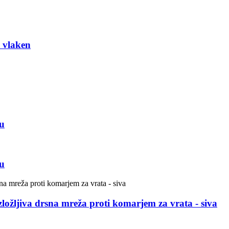
h vlaken
nu
nu
ožljiva drsna mreža proti komarjem za vrata - siva