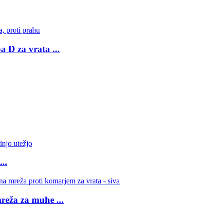
 D za vrata ...
..
reža za muhe ...