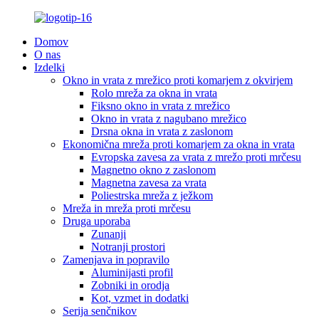
Domov
O nas
Izdelki
Okno in vrata z mrežico proti komarjem z okvirjem
Rolo mreža za okna in vrata
Fiksno okno in vrata z mrežico
Okno in vrata z nagubano mrežico
Drsna okna in vrata z zaslonom
Ekonomična mreža proti komarjem za okna in vrata
Evropska zavesa za vrata z mrežo proti mrčesu
Magnetno okno z zaslonom
Magnetna zavesa za vrata
Poliestrska mreža z ježkom
Mreža in mreža proti mrčesu
Druga uporaba
Zunanji
Notranji prostori
Zamenjava in popravilo
Aluminijasti profil
Zobniki in orodja
Kot, vzmet in dodatki
Serija senčnikov