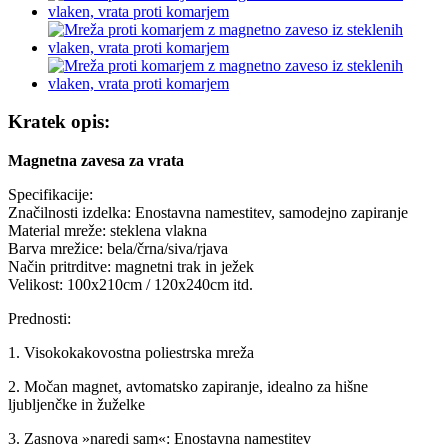
Kratek opis:
Magnetna zavesa za vrata
Specifikacije:
Značilnosti izdelka: Enostavna namestitev, samodejno zapiranje
Material mreže: steklena vlakna
Barva mrežice: bela/črna/siva/rjava
Način pritrditve: magnetni trak in ježek
Velikost: 100x210cm / 120x240cm itd.
Prednosti:
1. Visokokakovostna poliestrska mreža
2. Močan magnet, avtomatsko zapiranje, idealno za hišne
ljubljenčke in žuželke
3. Zasnova »naredi sam«: Enostavna namestitev