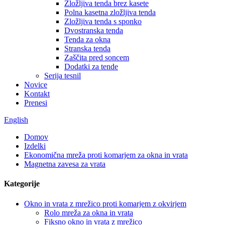
Zložljiva tenda brez kasete
Polna kasetna zložljiva tenda
Zložljiva tenda s sponko
Dvostranska tenda
Tenda za okna
Stranska tenda
Zaščita pred soncem
Dodatki za tende
Serija tesnil
Novice
Kontakt
Prenesi
English
Domov
Izdelki
Ekonomična mreža proti komarjem za okna in vrata
Magnetna zavesa za vrata
Kategorije
Okno in vrata z mrežico proti komarjem z okvirjem
Rolo mreža za okna in vrata
Fiksno okno in vrata z mrežico