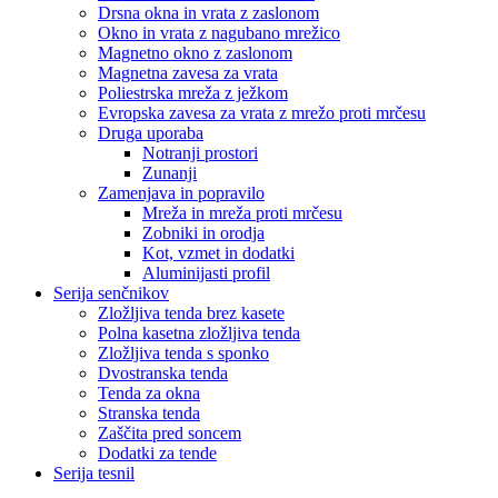
Drsna okna in vrata z zaslonom
Okno in vrata z nagubano mrežico
Magnetno okno z zaslonom
Magnetna zavesa za vrata
Poliestrska mreža z ježkom
Evropska zavesa za vrata z mrežo proti mrčesu
Druga uporaba
Notranji prostori
Zunanji
Zamenjava in popravilo
Mreža in mreža proti mrčesu
Zobniki in orodja
Kot, vzmet in dodatki
Aluminijasti profil
Serija senčnikov
Zložljiva tenda brez kasete
Polna kasetna zložljiva tenda
Zložljiva tenda s sponko
Dvostranska tenda
Tenda za okna
Stranska tenda
Zaščita pred soncem
Dodatki za tende
Serija tesnil