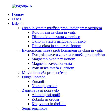
Domov
O nas
Izdelki
Okno in vrata z mrežico proti komarjem z okvirjem
Rolo mreža za okna in vrata
Fiksno okno in vrata z mrežico
Okno in vrata z nagubano mrežico
Drsna okna in vrata z zaslonom
Ekonomična mreža proti komarjem za okna in vrata
Evropska zavesa za vrata z mrežo proti mrčesu
Magnetno okno z zaslonom
Magnetna zavesa za vrata
Poliestrska mreža z ježkom
Mreža in mreža proti mrčesu
Druga uporaba
Zunanji
Notranji prostori
Zamenjava in popravilo
Aluminijasti profil
Zobniki in orodja
Kot, vzmet in dodatki
Serija senčnikov