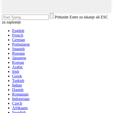
Pritisnite Enter za iskanje ali ESC
za zapiranje
English
French
German
Portuguese
Spanish
Russian
Japanese
Korean
Arabic
Irish
Greek
Turkish
Italian
Danish
Romanian
Indonesian
Czech
Afrikaans
Swedish