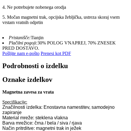
4. Ne potrebujete nobenega orodja
5. Močan magnetni trak, opcijska žebljička, ustreza skoraj vsem
vrstam vratnih odprtin
Pristanišče:
Tianjin
Plačilni pogoji:
30% POLOG VNAPREJ, 70% ZNESEK
PRED DOSTAVO.
Pošljite nam e-pošto
Prenesi kot PDF
Podrobnosti o izdelku
Oznake izdelkov
Magnetna zavesa za vrata
Specifikacije:
Značilnosti izdelka: Enostavna namestitev, samodejno
zapiranje
Material mreže: steklena vlakna
Barva mrežice: črna / bela / siva / rjava
Način pritrditve: magnetni trak in ježek