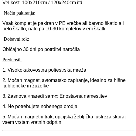
Velikost: 100x210cm / 120x240cm itd.
Način pakiranja:
Vsak komplet je pakiran v PE vrečke ali barvno škatlo ali
belo škatlo, nato pa 10-30 kompletov v eni škatli
Dobavni rok:
Običajno 30 dni po potrditvi naročila
Prednosti:
1. Visokokakovostna poliestrska mreža
2. Močan magnet, avtomatsko zapiranje, idealno za hišne
ljubljenčke in žuželke
3. Zasnova »naredi sam«: Enostavna namestitev
4. Ne potrebujete nobenega orodja
5. Močan magnetni trak, opcijska žebljička, ustreza skoraj
vsem vrstam vratnih odprtin