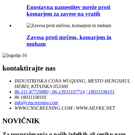
Enostavna namestitev mreže proti
komarjem za zavese na vratih
Zavesa proti mrčesu, komarjem in
muham
kontaktirajte nas
INDUSTRIJSKA CONA WUQIANG, MESTO HENGSHUI,
HEBEI, KITAJSKA 053300
86-311-87729880
/ 86-13931107714
/ 18031108101
86 18031108101
info@cnscreening.com
WWW.CNSCREENING.COM / WWW.AILVKE.NET
NOVIČNIK
Za povpraševanja o naših izdelkih ali ceniku nam,